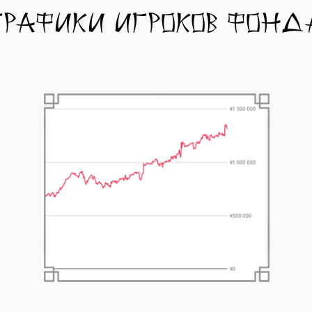
Графики игроков фонд