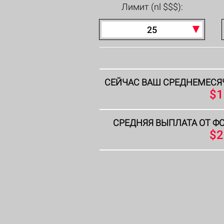
Лимит (nl $$$):
СЕЙЧАС ВАШ СРЕДНЕМЕСЯЧ
$1
СРЕДНЯЯ ВЫПЛАТА ОТ Ф
$2