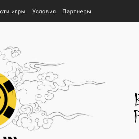
сти игры
Условия
Партнеры