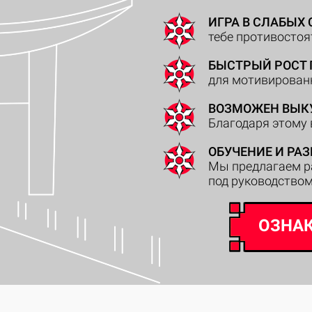
ИГРА В СЛАБЫХ
тебе противостоя
БЫСТРЫЙ РОСТ
для мотивирован
ВОЗМОЖЕН ВЫК
Благодаря этому 
ОБУЧЕНИЕ И РА
Мы предлагаем р
под руководством
ОЗНАК