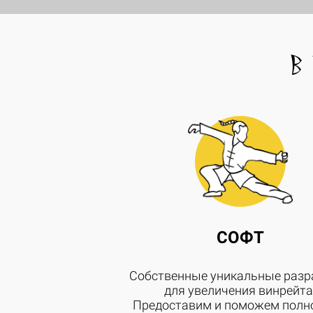
В
СОФТ
Собственные уникальные разр
для увеличения винрейта
Предоставим и поможем полн