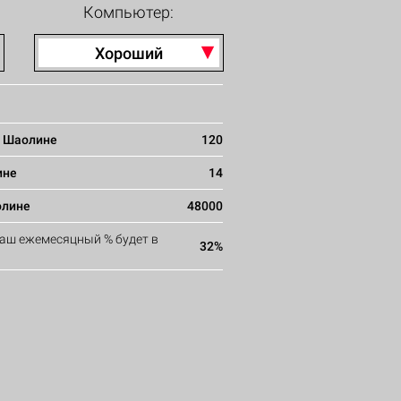
Компьютер:
Шаолине
120
ине
14
лине
48000
ваш ежемесяцный % будет в
32%