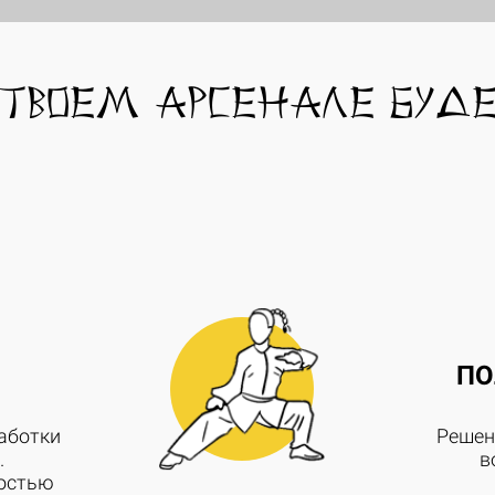
 твоем арсенале буде
ПО
аботки
Решен
.
в
остью