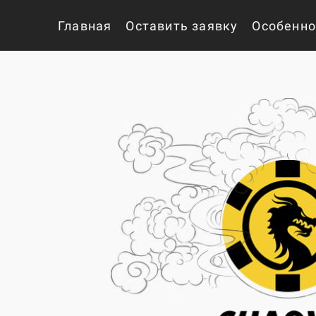
Главная
Оставить заявку
Особенно