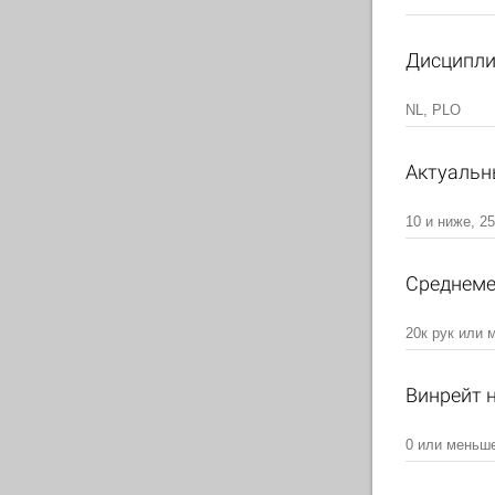
Дисципл
Актуальны
Среднеме
Винрейт 