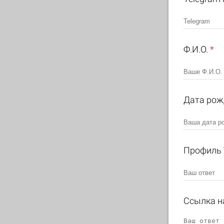
Ф.И.О.
*
Дата рож
Профиль 
Ссылка н