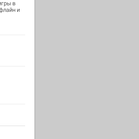
игры в
ффлайн и