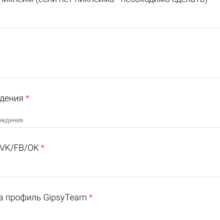
дения
*
VK/FB/OK
*
а профиль GipsyTeam
*