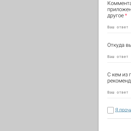
Комментар
приложени
другое
*
Откуда в
С кем из
рекоменд
Я проч