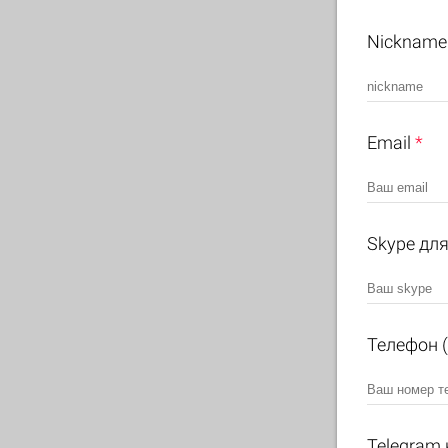
Nickname
Email
*
Skype для
Телефон (
Telegram 