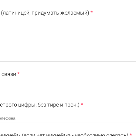
 (латиницей, придумать желаемый)
*
 связи
*
строго цифры, без тире и проч.)
*
никнейм (если нет никнейма - необходимо сделать)
*